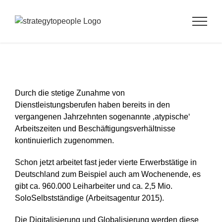
Zum
Inhalt
springen
Arbeitskraft 4.0 – neue Herausforderungen für
die Personalarbeit
Durch die stetige Zunahme von
Dienstleistungsberufen haben bereits in den
vergangenen Jahrzehnten sogenannte ‚atypische‘
Arbeitszeiten und Beschäftigungsverhältnisse
kontinuierlich zugenommen.
Schon jetzt arbeitet fast jeder vierte Erwerbstätige in
Deutschland zum Beispiel auch am Wochenende, es
gibt ca. 960.000 Leiharbeiter und ca. 2,5 Mio.
SoloSelbstständige (Arbeitsagentur 2015).
Die Digitalisierung und Globalisierung werden diese