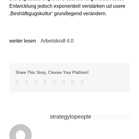
Entwicklung jedoch exponentiell verstärken ud usere
‚Beshäftigugskultur‘ grundlegend verändern.
weiter lesen
Arbeitskraft 4.0
Share This Story, Choose Your Platform!
Facebook
Twitter
LinkedIn
Reddit
Tumblr
Pinterest
Vk
E-
Mail
Über den Autor:
strategytopeople